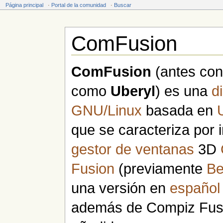
Página principal
·
Portal de la comunidad
·
Buscar
ComFusion
Saltar a:
navegación
,
buscar
ComFusion
(antes con
como
Uberyl
) es una
d
GNU/Linux
basada en
que se caracteriza por in
gestor de ventanas
3D
Fusion
(previamente
Be
una versión en
español
además de Compiz Fusi