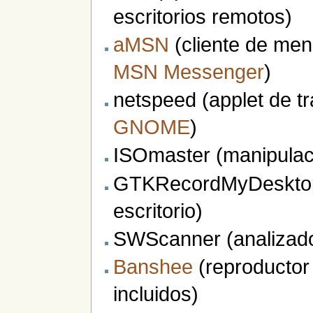
escritorios remotos)
aMSN
(cliente de men
MSN Messenger
)
netspeed (applet de tr
GNOME
)
ISOmaster (manipulac
GTKRecordMyDesktop 
escritorio)
SWScanner (analizado
Banshee
(reproductor
incluidos)