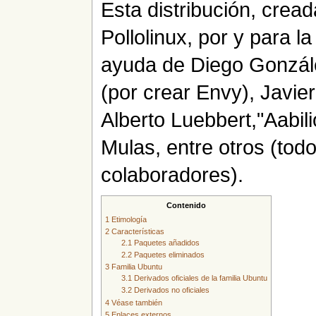
Esta distribución, crea
Pollolinux, por y para 
ayuda de Diego Gonzále
(por crear Envy), Javie
Alberto Luebbert,"Aabil
Mulas, entre otros (todo
colaboradores).
Contenido
1
Etimología
2
Características
2.1
Paquetes añadidos
2.2
Paquetes eliminados
3
Familia Ubuntu
3.1
Derivados oficiales de la familia Ubuntu
3.2
Derivados no oficiales
4
Véase también
5
Enlaces externos