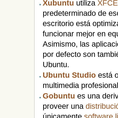
Xubuntu
utiliza
XFCE
predeterminado de esc
escritorio está optimi
funcionar mejor en eq
Asimismo, las aplicac
por defecto son tambi
Ubuntu.
Ubuntu Studio
está o
multimedia profesional
Gobuntu
es una deri
proveer una
distribuc
únicamente
software l