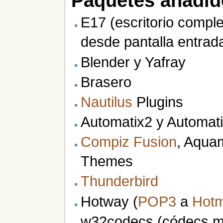
Paquetes añadid
E17 (escritorio compl
desde pantalla entrad
Blender y Yafray
Brasero
Nautilus
Plugins
Automatix2 y Automat
Compiz Fusion
, Aqua
Themes
Thunderbird
Hotway (
POP3
a
Hotm
w32codecs (códecs mu