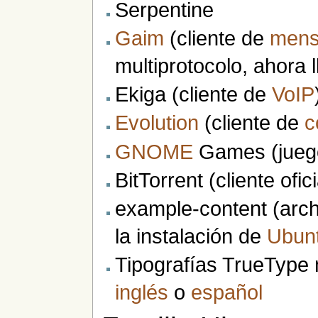
Serpentine
Gaim
(cliente de
mens
multiprotocolo, ahora
Ekiga (cliente de
VoIP
Evolution
(cliente de
c
GNOME
Games (juego
BitTorrent (cliente ofic
example-content (arch
la instalación de
Ubun
Tipografías TrueType n
inglés
o
español