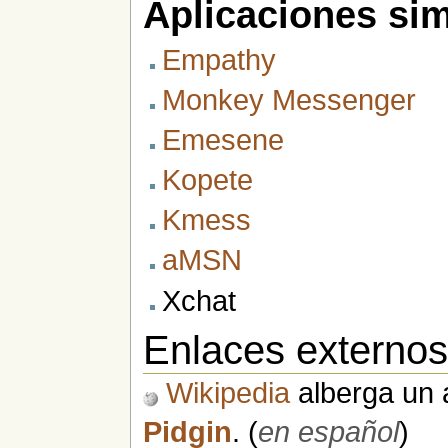
Aplicaciones sim
Empathy
Monkey Messenger
Emesene
Kopete
Kmess
aMSN
Xchat
Enlaces externo
Wikipedia
alberga un a
Pidgin
. (
en español
)