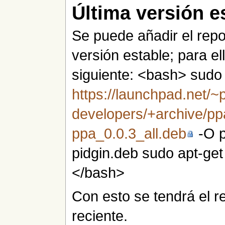
Última versión e
Se puede añadir el reposi
versión estable; para el
siguiente: <bash> sudo a
https://launchpad.net/~p
developers/+archive/ppa
ppa_0.0.3_all.deb
-O p
pidgin.deb sudo apt-ge
</bash>
Con esto se tendrá el r
reciente.