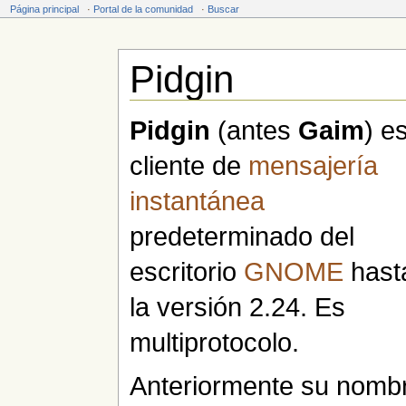
Página principal
·
Portal de la comunidad
·
Buscar
Pidgin
Saltar a:
navegación
,
buscar
Pidgin
(antes
Gaim
) es
cliente de
mensajería
instantánea
predeterminado del
escritorio
GNOME
hast
la versión 2.24. Es
multiprotocolo.
Anteriormente su nomb