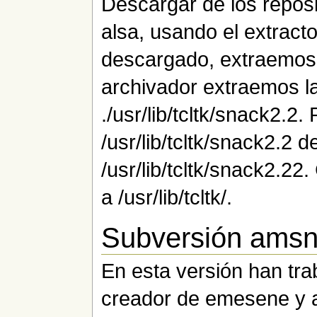
Descargar de los reposi
alsa, usando el extract
descargado, extraemos e
archivador extraemos l
./usr/lib/tcltk/snack2.
/usr/lib/tcltk/snack2.2 
/usr/lib/tcltk/snack2.22
a /usr/lib/tcltk/.
Subversión amsn
En esta versión han tra
creador de emesene y 