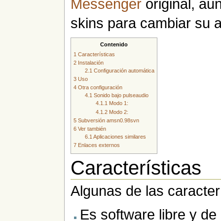
Messenger
original, au
skins para cambiar su a
Contenido
1
Características
2
Instalación
2.1
Configuración automática
3
Uso
4
Otra configuración
4.1
Sonido bajo pulseaudio
4.1.1
Modo 1:
4.1.2
Modo 2:
5
Subversión amsn0.98svn
6
Ver también
6.1
Aplicaciones similares
7
Enlaces externos
Características
Algunas de las caracte
Es software libre y de