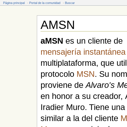
Página principal
·
Portal de la comunidad
·
Buscar
AMSN
Saltar a:
navegación
,
buscar
aMSN
es un cliente de
mensajería instantánea
multiplataforma, que util
protocolo
MSN
. Su no
proviene de
Alvaro's M
en honor a su creador, 
Iradier Muro. Tiene una 
similar a la del cliente
M