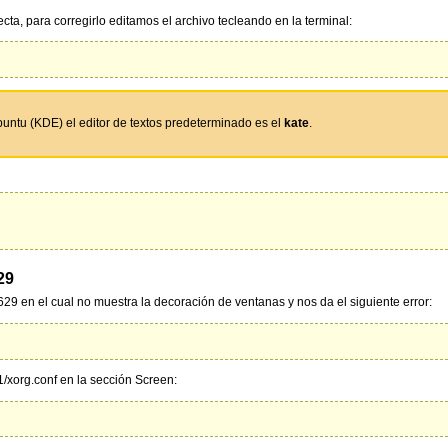
ecta, para corregirlo editamos el archivo tecleando en la terminal:
untu (KDE) el editor de textos predeterminado es el
kate
.
29
29 en el cual no muestra la decoración de ventanas y nos da el siguiente error:
1/xorg.conf en la sección Screen: