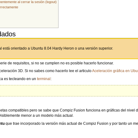
ntemente al cerrar la sesión (logout)
orrectamente
dados
 está orientado a Ubuntu 8.04 Hardy Heron o una versión superior.
ie de requisitos, si no se cumplen no es posible hacerlo funcionar.
aceleración 3D. Si no sabes como hacerlo lee el articulo
Aceleración gráfica en Ubu
ica es tecleando en un
terminal
:
tarjetas compatibles pero se sabe que Compiz Fusion funciona en gráficas del nive
isiblemente menor a un modelo más actual.
ntu
que trae incorporado la versión más actual de Compiz Fusion y por tanto un me