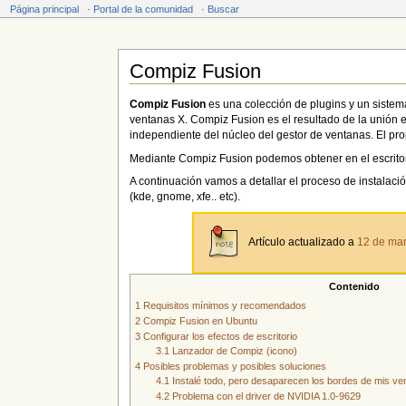
Página principal
·
Portal de la comunidad
·
Buscar
Compiz Fusion
Saltar a:
navegación
,
buscar
Compiz Fusion
es una colección de plugins y un sistem
ventanas X. Compiz Fusion es el resultado de la unión e
independiente del núcleo del gestor de ventanas. El prop
Mediante Compiz Fusion podemos obtener en el escritori
A continuación vamos a detallar el proceso de instalació
(kde, gnome, xfe.. etc).
Artículo actualizado a
12 de ma
Contenido
1
Requisitos mínimos y recomendados
2
Compiz Fusion en Ubuntu
3
Configurar los efectos de escritorio
3.1
Lanzador de Compiz (icono)
4
Posibles problemas y posibles soluciones
4.1
Instalé todo, pero desaparecen los bordes de mis ve
4.2
Problema con el driver de NVIDIA 1.0-9629