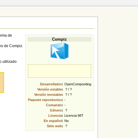
tema de
Compiz
a
ins de Compiz.
o utilizado
Desarrollador
:
OpenCompositing
Versión estable
:
? / ?
Versión inestable
:
? / ?
Paquete
repositorios
:
-
Comando
:
-
Género
:
?
Licencia
:
Licencia MIT
En español
:
No
Sitio web
:
?