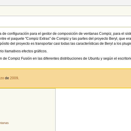
a de configuración para el gestor de composición de ventanas Compiz, para el sis
ntre el paquete "Compiz Extras" de Compiz y las partes del proyecto Beryl, que er
ósito del proyecto es transportar casi todas las características de Beryl a los plug
o llamativos efectos gráficos.
n de Compiz Fusión en las diferentes distribuciones de Ubuntu y según el escritori
rzo
de
2009
.
ntanas