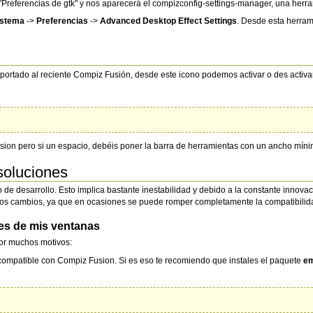
Preferencias de gtk" y nos aparecerá el compizconfig-settings-manager, una herr
istema
->
Preferencias
->
Advanced Desktop Effect Settings
. Desde esta herram
l portado al reciente Compiz Fusión, desde este icono podemos activar o des activ
sion pero si un espacio, debéis poner la barra de herramientas con un ancho míni
soluciones
 de desarrollo. Esto implica bastante inestabilidad y debido a la constante innov
os cambios, ya que en ocasiones se puede romper completamente la compatibilidad
des de mis ventanas
or muchos motivos:
ompatible con Compiz Fusion. Si es eso te recomiendo que instales el paquete
em