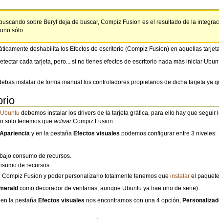
buscando sobre Beryl deja de buscar, Compiz Fusion es el resultado de la integrac
uno sólo.
icamente deshabilita los Efectos de escritorio (Compiz Fusion) en aquellas tarjeta
ectar cada tarjeta, pero... si no tienes efectos de escritorio nada más iniciar Ub
bas instalar de forma manual los controladores propietarios de dicha tarjeta ya qu
orio
 Ubuntu
debemos instalar los drivers de la tarjeta gráfica, para ello hay que seguir
tan solo tenemos que
activar
Compiz Fusion.
Apariencia
y en la pestaña
Efectos visuales
podemos configurar entre 3 niveles:
 bajo consumo de recursos.
nsumo de recursos.
de Compiz Fusion y poder personalizarlo totalmente tenemos que
instalar
el paquet
merald
como decorador de ventanas, aunque Ubuntu ya trae uno de serie).
 en la pestaña
Efectos visuales
nos encontramos con una 4 opción,
Personalizad