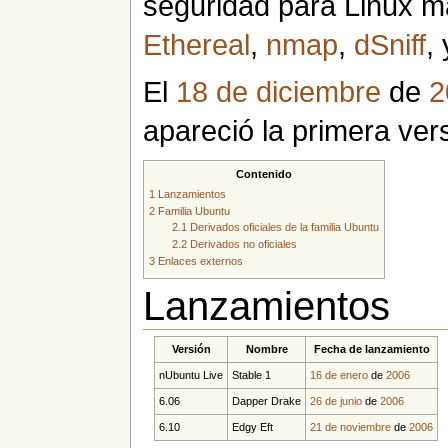
seguridad para Linux m
Ethereal
,
nmap
,
dSniff
,
El
18 de diciembre
de
2
apareció la primera ver
Contenido
1
Lanzamientos
2
Familia Ubuntu
2.1
Derivados oficiales de la familia Ubuntu
2.2
Derivados no oficiales
3
Enlaces externos
Lanzamientos
Versión
Nombre
Fecha de lanzamiento
nUbuntu Live
Stable 1
16 de enero
de
2006
6.06
Dapper Drake
26 de junio
de
2006
6.10
Edgy Eft
21 de noviembre
de
2006