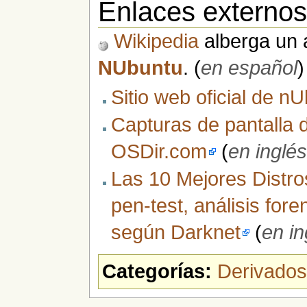
Enlaces externo
Wikipedia
alberga un a
NUbuntu
. (
en español
)
Sitio web oficial de n
Capturas de pantalla 
OSDir.com
(
en inglé
Las 10 Mejores Distro
pen-test, análisis for
según Darknet
(
en in
Categorías:
Derivados