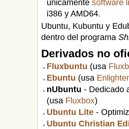
únicamente
software l
i386 y AMD64.
Ubuntu, Kubuntu y Edub
dentro del programa
Shi
Derivados no ofi
Fluxbuntu
(usa
Flux
Ebuntu
(usa
Enlight
nUbuntu
- Dedicado 
(usa
Fluxbox
)
Ubuntu Lite
- Optimi
Ubuntu Christian Ed