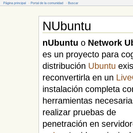
Página principal
·
Portal de la comunidad
·
Buscar
NUbuntu
Saltar a:
navegación
,
buscar
nUbuntu
o
Network U
es un proyecto para cog
distribución
Ubuntu
exis
reconvertirla en un
Liv
instalación completa co
herramientas necesaria
realizar pruebas de
penetración en servidor