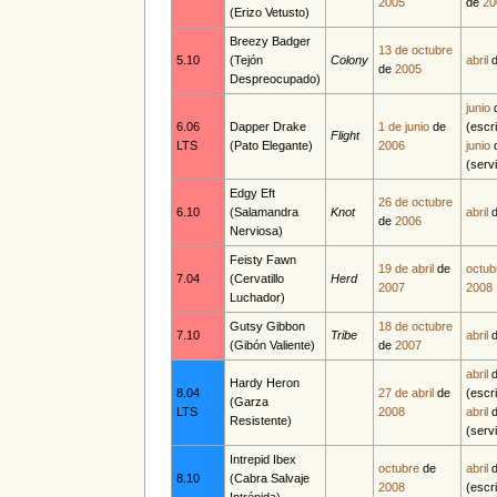
2005
de
20
(Erizo Vetusto)
Breezy Badger
13 de octubre
5.10
(Tejón
Colony
abril
de
2005
Despreocupado)
junio
6.06
Dapper Drake
1 de junio
de
(escri
Flight
LTS
(Pato Elegante)
2006
junio
(serv
Edgy Eft
26 de octubre
6.10
(Salamandra
Knot
abril
de
2006
Nerviosa)
Feisty Fawn
19 de abril
de
octub
7.04
(Cervatillo
Herd
2007
2008
Luchador)
Gutsy Gibbon
18 de octubre
7.10
Tribe
abril
(Gibón Valiente)
de
2007
abril
Hardy Heron
8.04
27 de abril
de
(escri
(Garza
LTS
2008
abril
Resistente)
(serv
Intrepid Ibex
octubre
de
abril
8.10
(Cabra Salvaje
2008
(escri
Intrépida)