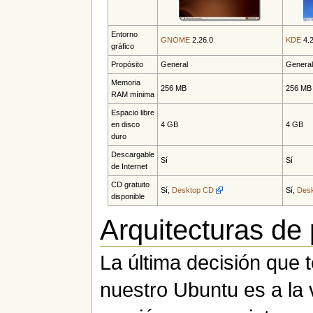
Entorno
GNOME
2.26.0
KDE
4.2
gráfico
Propósito
General
Genera
Memoria
256 MB
256 MB
RAM mínima
Espacio libre
en disco
4 GB
4 GB
duro
Descargable
Sí
Sí
de Internet
CD gratuito
Sí,
Desktop CD
Sí,
Des
disponible
Arquitecturas de
La última decisión que
nuestro Ubuntu es a la 