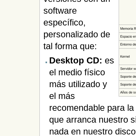
software
específico,
Memoria 
personalizado de
Espacio e
tal forma que:
Entorno de
Kernel
Desktop CD:
es
Servidor 
el medio físico
Soporte de
más utilizado y
Soporte d
Años de s
el más
recomendable para la
que arranca nuestro s
nada en nuestro disco