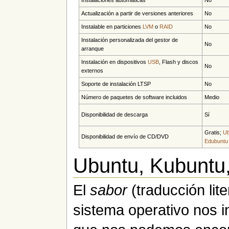
Instalaciones automáticas
No
Actualización a partir de versiones anteriores
No
Instalable en particiones
LVM
o
RAID
No
Instalación personalizada del gestor de
No
arranque
Instalación en dispositivos
USB
, Flash y discos
No
externos
Soporte de instalación LTSP
No
Número de paquetes de software incluidos
Medio
Disponibilidad de descarga
Sí
Gratis;
U
Disponibilidad de envío de CD/DVD
Edubuntu
Ubuntu, Kubuntu
El
sabor
(traducción lit
sistema operativo nos i