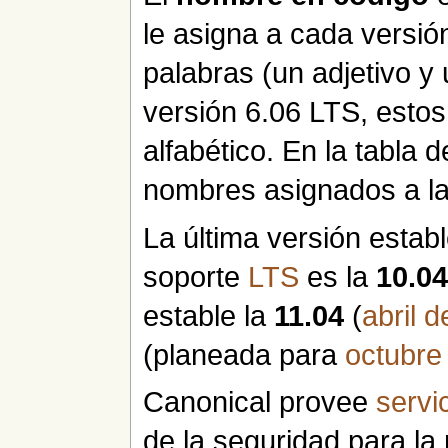
le asigna a cada versió
palabras (un adjetivo y u
versión 6.06 LTS, esto
alfabético. En la tabla 
nombres asignados a las
La última versión estab
soporte
LTS
es la
10.0
estable la
11.04
(
abril 
(planeada para
octubre
Canonical provee
servi
de la seguridad para la