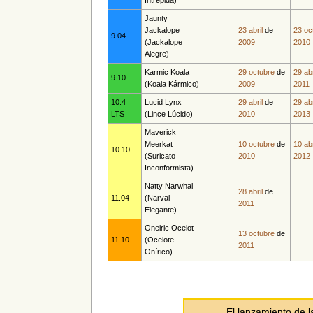
Jaunty
Jackalope
23 abril
de
23 oc
9.04
(Jackalope
2009
2010
Alegre)
Karmic Koala
29 octubre
de
29 abr
9.10
(Koala Kármico)
2009
2011
10.4
Lucid Lynx
29 abril
de
29 abr
LTS
(Lince Lúcido)
2010
2013
Maverick
Meerkat
10 octubre
de
10 abr
10.10
(Suricato
2010
2012
Inconformista)
Natty Narwhal
28 abril
de
11.04
(Narval
2011
Elegante)
Oneiric Ocelot
13 octubre
de
11.10
(Ocelote
2011
Onírico)
El lanzamiento de 