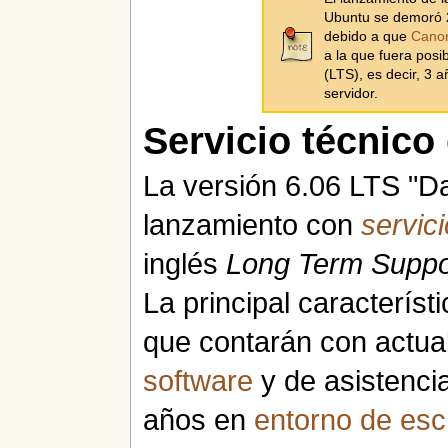
Ubuntu se demoró 2
debido a que
Canon
a la que fuera posi
(LTS), es decir, 3 a
servidor.
Servicio técnico
La versión 6.06 LTS "D
lanzamiento con
servic
inglés
Long Term Suppo
La principal caracterís
que contarán con actua
software
y de asistenci
años en
entorno de escr