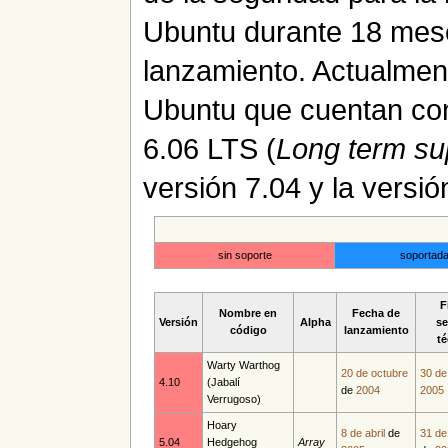
Ubuntu durante 18 meses
lanzamiento. Actualment
Ubuntu que cuentan con 
6.06 LTS (
Long term su
versión 7.04 y la versió
sin soporte
soportad
F
Nombre en
Fecha de
Versión
Alpha
se
código
lanzamiento
t
Warty Warthog
20 de octubre
30 de 
4.10
(Jabalí
de
2004
2005
Verrugoso)
Hoary
8 de abril
de
31 de
5.04
Hedgehog
Array