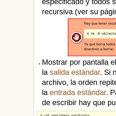
especificado y todos 
recursiva (ver su pág
Hay que tener much
Ya que borra todos 
directorio a borrar.
Mostrar por pantalla e
la
salida estándar
. Si
archivo, la orden repit
la
entrada estándar
. 
de escribir hay que p