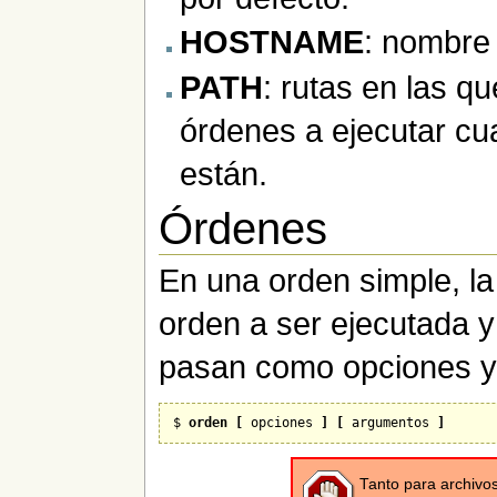
HOSTNAME
: nombre 
PATH
: rutas en las qu
órdenes a ejecutar c
están.
Órdenes
En una orden simple, la
orden a ser ejecutada y
pasan como opciones y
$ 
orden [
 opciones 
] [
 argumentos 
]
Tanto para archivos