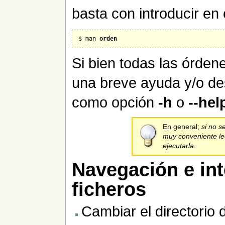
basta con introducir en 
$ man 
orden
Si bien todas las órde
una breve ayuda y/o de
como opción
-h
o
--hel
En general;
si no s
muy conveniente le
ejecutarla
.
Navegación e in
ficheros
Cambiar el directorio d