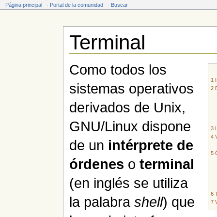
Página principal
·
Portal de la comunidad
·
Buscar
Terminal
Saltar a:
navegación
,
buscar
Como todos los
1
sistemas operativos
2
derivados de Unix,
GNU/Linux dispone
3
4
de un
intérprete de
5
órdenes
o
terminal
(en inglés se utiliza
6
la palabra
shell
) que
7