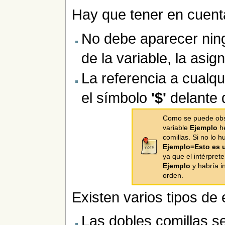
Hay que tener en cuent
No debe aparecer nin
de la variable, la asig
La referencia a cualq
el símbolo
'$'
delante
Como se puede obse
variable
Ejemplo
he
comillas. Si no lo
Ejemplo=Esto es 
ya que el intérpret
Ejemplo
y habría i
orden.
Existen varios tipos de
Las dobles comillas s