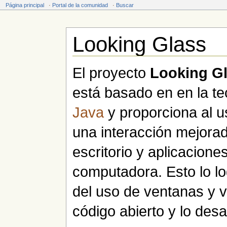
Página principal
·
Portal de la comunidad
·
Buscar
Looking Glass
Saltar a:
navegación
,
buscar
El proyecto
Looking G
está basado en en la te
Java
y proporciona al u
una interacción mejorad
escritorio y aplicacione
computadora. Esto lo lo
del uso de ventanas y v
código abierto y lo des