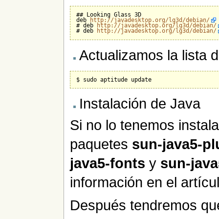
## Looking Glass 3D

deb 
http://javadesktop.org/lg3d/debian/
# deb 
http://javadesktop.org/lg3d/debian/
# deb 
http://javadesktop.org/lg3d/debian/
Actualizamos la lista 
Instalación de Java
Si no lo tenemos insta
paquetes
sun-java5-pl
java5-fonts
y
sun-java
información en el artícu
Después tendremos que 