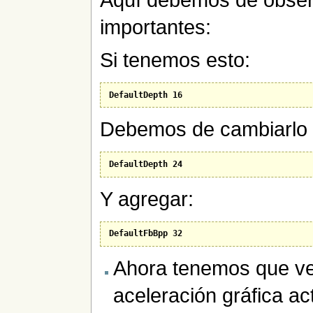
importantes:
Si tenemos esto:
DefaultDepth 16
Debemos de cambiarlo 
DefaultDepth 24
Y agregar:
DefaultFbBpp 32
Ahora tenemos que ver
aceleración gráfica ac