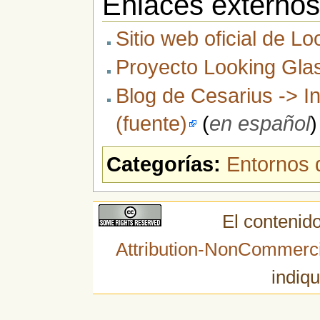
Enlaces externo
Sitio web oficial de L
Proyecto Looking Gla
Blog de Cesarius -> I
(fuente)
(
en español
)
Categorías:
Entornos d
El contenido
Attribution-NonCommerci
indiqu