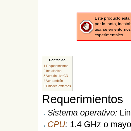
Este producto está 
por lo tanto, inest
usarse en entornos 
experimentales.
Contenido
1
Requerimientos
2
Instalación
3
Versión LiveCD
4
Ver también
5
Enlaces externos
Requerimientos
Sistema operativo:
Lin
CPU
:
1.4 GHz o mayor