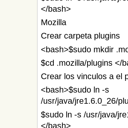
</bash>
Mozilla
Crear carpeta plugins
<bash>$sudo mkdir .moz
$cd .mozilla/plugins </
Crear los vinculos a el 
<bash>$sudo ln -s
/usr/java/jre1.6.0_26/pl
$sudo ln -s /usr/java/jre
</bash>