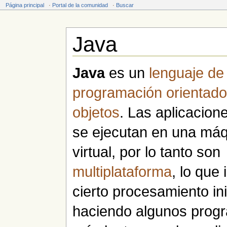
Página principal
·
Portal de la comunidad
·
Buscar
Java
Saltar a:
navegación
,
buscar
Java
es un
lenguaje de
programación
orientado
objetos
. Las aplicacion
se ejecutan en una má
virtual, por lo tanto son
multiplataforma
, lo que 
cierto procesamiento ini
haciendo algunos prog