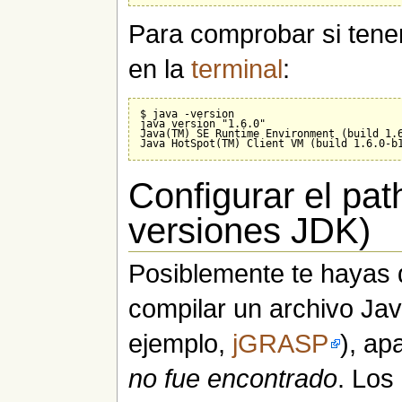
Para comprobar si tene
en la
terminal
:
$ java -version

java version "1.6.0"

Java(TM) SE Runtime Environment (build 1.6
Configurar el pa
versiones JDK)
Posiblemente te hayas d
compilar un archivo Ja
ejemplo,
jGRASP
), ap
no fue encontrado
. Los