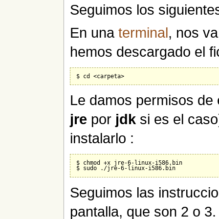
Seguimos los siguiente
En una
terminal
, nos v
hemos descargado el f
Le damos permisos de e
jre
por
jdk
si es el caso
instalarlo :
$ chmod +x jre-6-linux-i586.bin

Seguimos las instrucci
pantalla, que son 2 o 3.