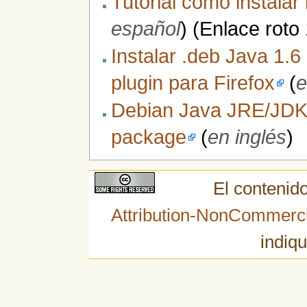
Tutorial como instalar
español
) (Enlace roto
Instalar .deb Java 1.6
plugin para Firefox
(
e
Debian Java JRE/JDK i
package
(
en inglés
)
El contenido
Attribution-NonCommerci
indiqu