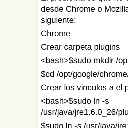
desde Chrome o Mozilla 
siguiente:
Chrome
Crear carpeta plugins
<bash>$sudo mkdir /opt
$cd /opt/google/chrome
Crear los vinculos a el 
<bash>$sudo ln -s
/usr/java/jre1.6.0_26/pl
$sudo ln -s /usr/java/jre