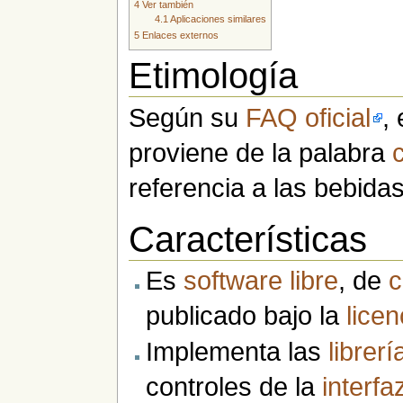
4
Ver también
4.1
Aplicaciones similares
5
Enlaces externos
Etimología
Según su
FAQ oficial
,
proviene de la palabra
referencia a las bebidas
Características
Es
software libre
, de
c
publicado bajo la
licen
Implementa las
librerí
controles de la
interfa