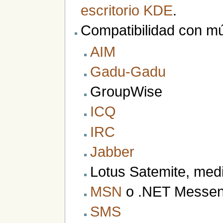
escritorio
KDE
.
Compatibilidad con múl
AIM
Gadu-Gadu
GroupWise
ICQ
IRC
Jabber
Lotus Satemite, medi
MSN
o .NET Messen
SMS