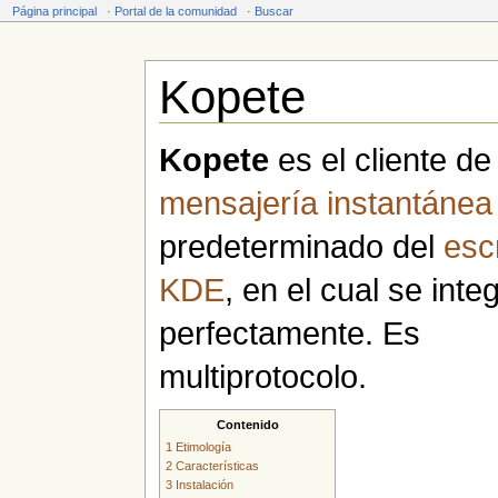
Página principal
·
Portal de la comunidad
·
Buscar
Kopete
Saltar a:
navegación
,
buscar
Kopete
es el cliente de
mensajería instantánea
predeterminado del
escr
KDE
, en el cual se inte
perfectamente. Es
multiprotocolo.
Contenido
1
Etimología
2
Características
3
Instalación