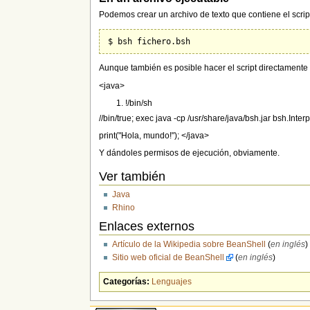
Podemos crear un archivo de texto que contiene el scrip
Aunque también es posible hacer el script directamente 
<java>
!/bin/sh
//bin/true; exec java -cp /usr/share/java/bsh.jar bsh.Inter
print("Hola, mundo!"); </java>
Y dándoles permisos de ejecución, obviamente.
Ver también
Java
Rhino
Enlaces externos
Artículo de la Wikipedia sobre BeanShell
(
en inglés
)
Sitio web oficial de BeanShell
(
en inglés
)
Categorías:
Lenguajes