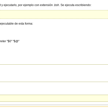
t y ejecutarlo, por ejemplo con extensión
.bsh
. Se ejecuta escribiendo:
ejecutable de esta forma:
preter "$0" "$@"