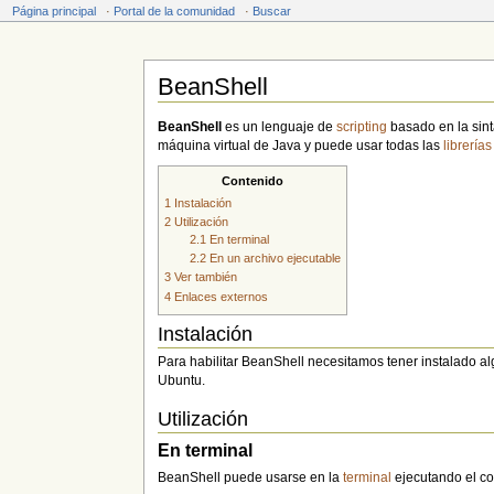
Página principal
·
Portal de la comunidad
·
Buscar
BeanShell
Saltar a:
navegación
,
buscar
BeanShell
es un lenguaje de
scripting
basado en la sin
máquina virtual de Java y puede usar todas las
librerías
Contenido
1
Instalación
2
Utilización
2.1
En terminal
2.2
En un archivo ejecutable
3
Ver también
4
Enlaces externos
Instalación
Para habilitar BeanShell necesitamos tener instalado al
Ubuntu.
Utilización
En terminal
BeanShell puede usarse en la
terminal
ejecutando el 