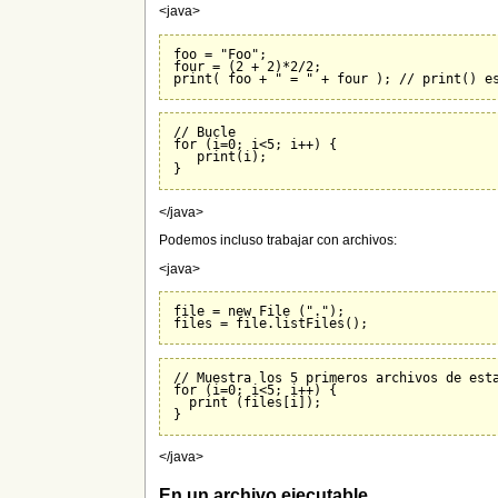
<java>
foo = "Foo";

four = (2 + 2)*2/2;

// Bucle

for (i=0; i<5; i++) {

   print(i);

</java>
Podemos incluso trabajar con archivos:
<java>
file = new File (".");

// Muestra los 5 primeros archivos de esta
for (i=0; i<5; i++) {

  print (files[i]);

</java>
En un archivo ejecutable