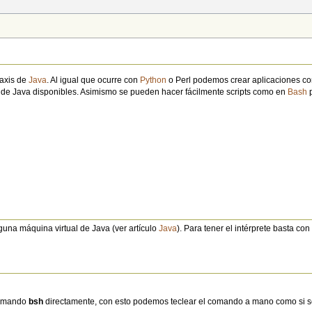
taxis de
Java
. Al igual que ocurre con
Python
o Perl podemos crear aplicaciones c
de Java disponibles. Asimismo se pueden hacer fácilmente scripts como en
Bash
p
guna máquina virtual de Java (ver artículo
Java
). Para tener el intérprete basta co
comando
bsh
directamente, con esto podemos teclear el comando a mano como si se