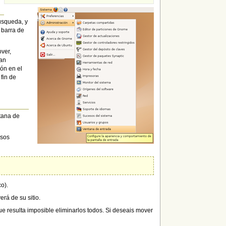
úsqueda, y
 barra de
ver,
ean
ión en el
fin de
tana de
osos
o).
rá de su sitio.
e resulta imposible eliminarlos todos. Si deseais mover