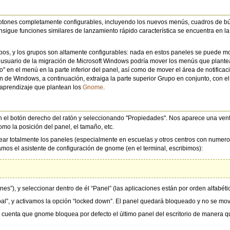
otones completamente configurables, incluyendo los nuevos menús, cuadros de b
nsigue funciones similares de lanzamiento rápido característica se encuentra en la
pos, y los grupos son altamente configurables: nada en estos paneles se puede mo
n usuario de la migración de Microsoft Windows podría mover los menús que plant
o" en el menú en la parte inferior del panel, así como de mover el área de notificac
n de Windows, a continuación, extraiga la parte superior Grupo en conjunto, con el 
e aprendizaje que plantean los
Gnome
.
 el botón derecho del ratón y seleccionando "Propiedades". Nos aparece una ven
mo la posición del panel, el tamaño, etc.
uear totalmente los paneles (especialmente en escuelas y otros centros con numer
amos el asistente de configuración de gnome (en el terminal, escribimos):
s”), y seleccionar dentro de él “Panel” (las aplicaciones están por orden alfabétic
al”, y activamos la opción “locked down”. El panel quedará bloqueado y no se move
 cuenta que gnome bloquea por defecto el último panel del escritorio de manera qu