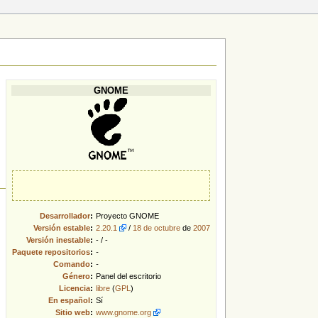
GNOME
Desarrollador
:
Proyecto GNOME
Versión estable
:
2.20.1
/
18 de octubre
de
2007
Versión inestable
:
- / -
Paquete
repositorios
:
-
Comando
:
-
Género
:
Panel del escritorio
Licencia
:
libre
(
GPL
)
En español
:
Sí
Sitio web
:
www.gnome.org