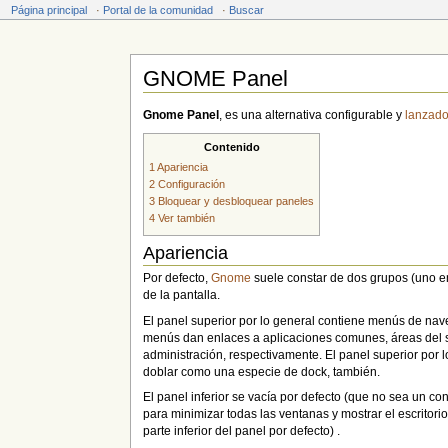
Página principal
·
Portal de la comunidad
·
Buscar
GNOME Panel
Saltar a:
navegación
,
buscar
Gnome Panel
, es una alternativa configurable y
lanzado
Contenido
1
Apariencia
2
Configuración
3
Bloquear y desbloquear paneles
4
Ver también
Apariencia
Por defecto,
Gnome
suele constar de dos grupos (uno en l
de la pantalla.
El panel superior por lo general contiene menús de nav
menús dan enlaces a aplicaciones comunes, áreas del sis
administración, respectivamente. El panel superior por l
doblar como una especie de dock, también.
El panel inferior se vacía por defecto (que no sea un 
para minimizar todas las ventanas y mostrar el escritor
parte inferior del panel por defecto) .