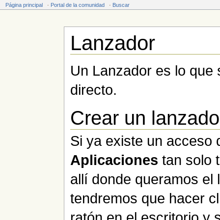
Página principal
·
Portal de la comunidad
·
Buscar
Lanzador
Saltar a:
navegación
,
buscar
Un Lanzador es lo que
directo.
Crear un lanzado
Si ya existe un acceso 
Aplicaciones
tan solo 
allí donde queramos el 
tendremos que hacer cli
ratón en el escritorio y