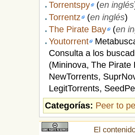
Torrentspy
(
en inglés
Torrentz
(
en inglés
)
The Pirate Bay
(
en i
Youtorrent
Metabuscad
Consulta a los busca
(Mininova, The Pirate 
NewTorrents, SuprNov
LegitTorrents, SeedPee
Categorías:
Peer to p
El contenido