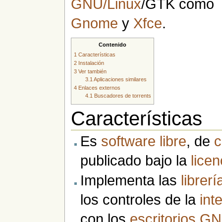
GNU/Linux
/GTK como
Gnome
y
Xfce
.
Contenido
1
Características
2
Instalación
3
Ver también
3.1
Aplicaciones similares
4
Enlaces externos
4.1
Buscadores de torrents
Características
Es
software libre
, de
c
publicado bajo la
licen
Implementa las
librerí
los controles de la
int
con los
escritorios
GN