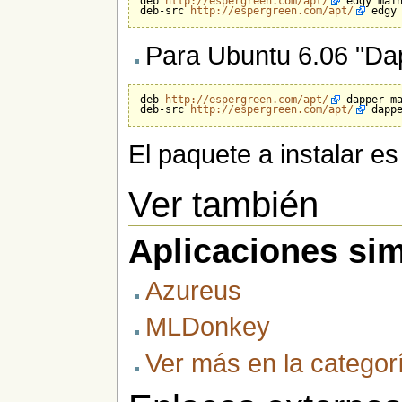
deb 
http://espergreen.com/apt/
 edgy main
deb-src 
http://espergreen.com/apt/
Para Ubuntu 6.06 "Da
deb 
http://espergreen.com/apt/
 dapper ma
deb-src 
http://espergreen.com/apt/
El paquete a instalar e
Ver también
Aplicaciones sim
Azureus
MLDonkey
Ver más en la categor