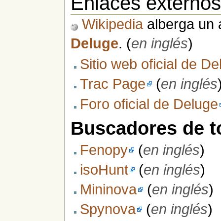
Enlaces externo
Wikipedia
alberga un a
Deluge
. (
en inglés
)
Sitio web oficial de D
Trac Page
(
en inglés
Foro oficial de Deluge
Buscadores de t
Fenopy
(
en inglés
)
isoHunt
(
en inglés
)
Mininova
(
en inglés
)
Spynova
(
en inglés
)