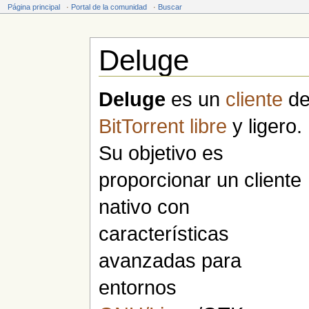
Página principal
·
Portal de la comunidad
·
Buscar
Deluge
Saltar a:
navegación
,
buscar
Deluge
es un
cliente
d
BitTorrent
libre
y ligero.
Su objetivo es
proporcionar un cliente
nativo con
características
avanzadas para
entornos