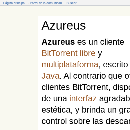
Página principal
·
Portal de la comunidad
·
Buscar
Azureus
Saltar a:
navegación
,
buscar
Azureus
es un cliente
BitTorrent
libre
y
multiplataforma
, escrito
Java
. Al contrario que o
clientes BitTorrent, dis
de una
interfaz
agradab
estética, y brinda un gr
control sobre las desca