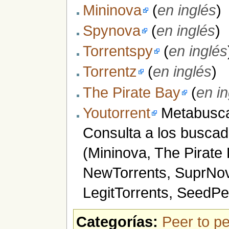
Mininova
(
en inglés
)
Spynova
(
en inglés
)
Torrentspy
(
en inglés
Torrentz
(
en inglés
)
The Pirate Bay
(
en i
Youtorrent
Metabuscad
Consulta a los busca
(Mininova, The Pirate 
NewTorrents, SuprNov
LegitTorrents, SeedPee
Categorías:
Peer to p