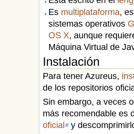
Está escrito en el
leng
Es
multiplataforma
, e
sistemas operativos
G
OS X
, aunque requiere
Máquina Virtual de Jav
Instalación
Para tener Azureus,
in
de los repositorios ofic
Sin embargo, a veces oc
más recomendable es d
oficial
y descomprimirl