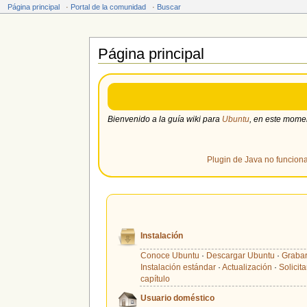
Página principal
·
Portal de la comunidad
·
Buscar
Página principal
Saltar a:
navegación
,
buscar
Bienvenido a la guía wiki para
Ubuntu
, en este mome
Plugin de Java no funcio
Instalación
Conoce Ubuntu
·
Descargar Ubuntu
·
Grabar
Instalación estándar
·
Actualización
·
Solicit
capítulo
Usuario doméstico