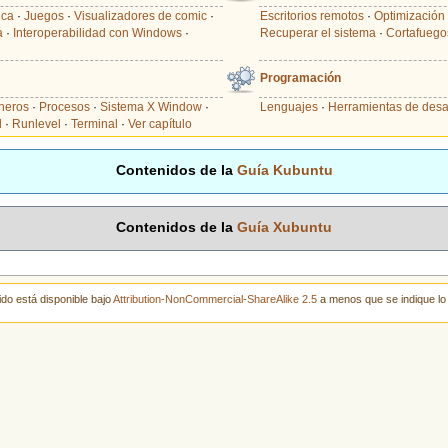
ica
·
Juegos
·
Visualizadores de comic
·
Escritorios remotos
·
Optimización 
a
·
Interoperabilidad con Windows
·
Recuperar el sistema
·
Cortafuego
Programación
cheros
·
Procesos
·
Sistema X Window
·
Lenguajes
·
Herramientas de desa
l
·
Runlevel
·
Terminal
·
Ver capítulo
Contenidos de la
Guía Kubuntu
Contenidos de la
Guía Xubuntu
ido está disponible bajo
Attribution-NonCommercial-ShareAlike 2.5
a menos que se indique lo 