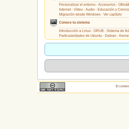
Personalizar el entorno
·
Accesorios
·
Ofimát
Internet
·
Vídeo
·
Audio
·
Educación y Cienci
Migración desde Windows
·
Ver capítulo
Conoce tu sistema
Introducción a Linux
·
GRUB
·
Sistema de fi
Particularidades de Ubuntu
·
Debian
·
Kerne
El conten