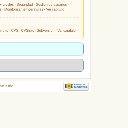
y ajustes
·
Seguridad
·
Gestión de usuarios
·
s
·
Monitorizar temperaturas
·
Ver capítulo
rrollo
·
CVS
·
CVStrac
·
Subversion
·
Ver capítulo
contrario.