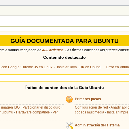
GUÍA DOCUMENTADA PARA UBUNTU
nto estamos trabajando en
480 artículos
. Las últimas ediciones las puedes consul
Contenido destacado
na con Google Chrome 35 en Linux
·
Instalar Java JDK en Ubuntu
·
Error en Virtu
Índice de contenidos de la Guí­a Ubuntu
Primeros pasos
 imagen ISO
·
Particionar el disco duro
·
Configuración de red
·
Añadir apli
ar Ubuntu
·
Hardware compatible
·
Ver
codecs multimedia
·
Instalar impr
Administración del sistema