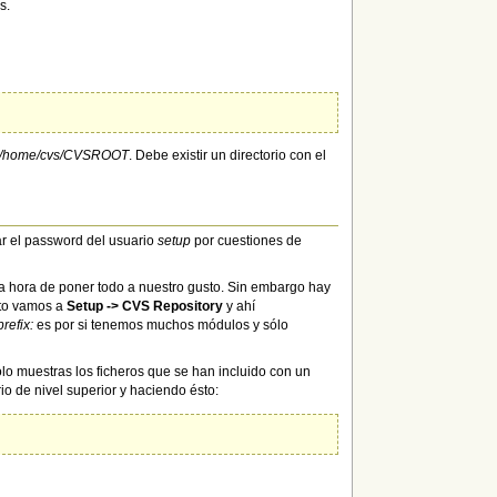
s.
/home/cvs/CVSROOT
. Debe existir un directorio con el
r el password del usuario
setup
por cuestiones de
 la hora de poner todo a nuestro gusto. Sin embargo hay
sto vamos a
Setup -> CVS Repository
y ahí
refix:
es por si tenemos muchos módulos y sólo
lo muestras los ficheros que se han incluido con un
io de nivel superior y haciendo ésto: