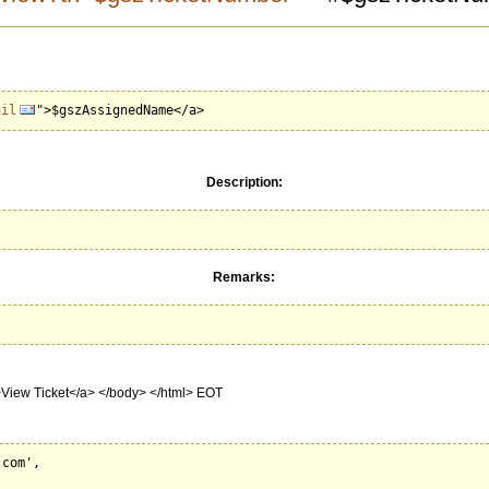
ail
Description:
Remarks:
>View Ticket</a> </body> </html> EOT
com',
