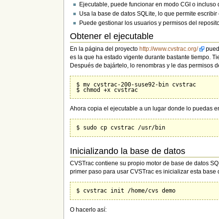
Ejecutable, puede funcionar en modo CGI o incluso 
Usa la base de datos SQLite, lo que permite escribi
Puede gestionar los usuarios y permisos del reposit
Obtener el ejecutable
En la página del proyecto
http://www.cvstrac.org/
puede
es la que ha estado vigente durante bastante tiempo. Ti
Después de bajártelo, lo renombras y le das permisos d
$ mv cvstrac-200-suse92-bin cvstrac

Ahora copia el ejecutable a un lugar donde lo puedas en
Inicializando la base de datos
CVSTrac contiene su propio motor de base de datos SQL
primer paso para usar CVSTrac es inicializar esta base
O hacerlo así: