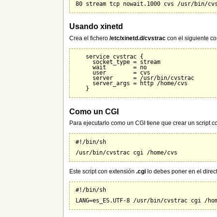
Usando xinetd
Crea el fichero
/etc/xinetd.d/cvstrac
con el siguiente co
   service cvstrac {

     socket_type = stream

     wait        = no

     user        = cvs

     server      = /usr/bin/cvstrac

     server_args = http /home/cvs

Como un CGI
Para ejecutarlo como un CGI tiene que crear un script 
#!/bin/sh

Este script con extensión
.cgi
lo debes poner en el direc
#!/bin/sh
