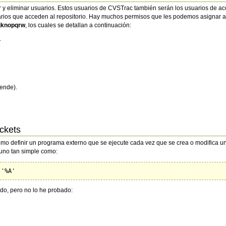
y eliminar usuarios. Estos usuarios de CVSTrac también serán los usuarios de ac
suarios que acceden al repositorio. Hay muchos permisos que les podemos asignar a
ijknopqrw
, los cuales se detallan a continuación:
.
iende).
ickets
o definir un programa externo que se ejecute cada vez que se crea o modifica un 
s uno tan simple como:
do, pero no lo he probado: