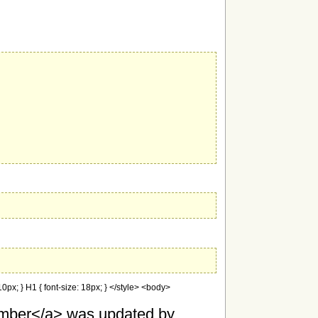
0px; } H1 { font-size: 18px; } </style> <body>
mber</a> was updated by