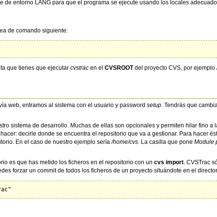
able de entorno LANG para que el programa se ejecute usando los locales adecuado
ínea de comando siguiente:
ta que tienes que ejecutar
cvstrac
en el
CVSROOT
del proyecto CVS, por ejemplo
vía web, entramos al sistema con el usuario y password
setup
. Tendrás que cambia
tro sistema de desarrollo. Muchas de ellas son opcionales y permiten hilar fino a
hacer: decirle donde se encuentra el repositorio que va a gestionar. Para hacer é
itorio. En el caso de nuestro ejemplo sería
/home/cvs
. La casilla que pone
Module p
orio es que has metido los ficheros en el repositorio con un
cvs import
. CVSTrac só
es forzar un commit de todos los ficheros de un proyecto situándote en el director