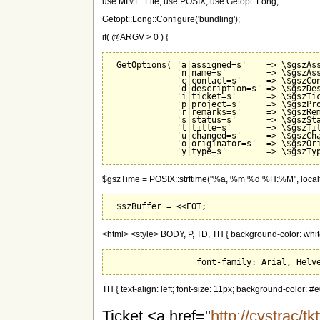
use MIME::Lite; use POSIX; use Getopt::Long;
Getopt::Long::Configure('bundling');
if( @ARGV > 0 ) {
 GetOptions( 'a|assigned=s'    => \$gszAss
             'n|name=s'        => \$gszAss
             'c|contact=s'     => \$gszCon
             'd|description=s' => \$gszDes
             'i|ticket=s'      => \$gszTic
             'p|project=s'     => \$gszPro
             'r|remarks=s'     => \$gszRem
             's|status=s'      => \$gszSta
             't|title=s'       => \$gszTit
             'u|changed=s'     => \$gszCha
             'o|originator=s'  => \$gszOri
$gszTime = POSIX::strftime("%a, %m %d %H:%M", localt
<html> <style> BODY, P, TD, TH { background-color: white
TH { text-align: left; font-size: 11px; background-color: 
Ticket <a href="
http://cvstrac/