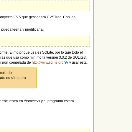
proyecto CVS que gestionará CVSTrac. Con los
pueda leerla y modificarla:
orme. El motor que usa es SQLite, por lo que todo el
verás que usa como mínimo la versión 3.3.2 de SQLite3.
versión compilada de
http://www.sqlite.org/
y usar ésta.
mpilado
zado es sólo para
se encuentra en
/home/cvs
y el programa estará