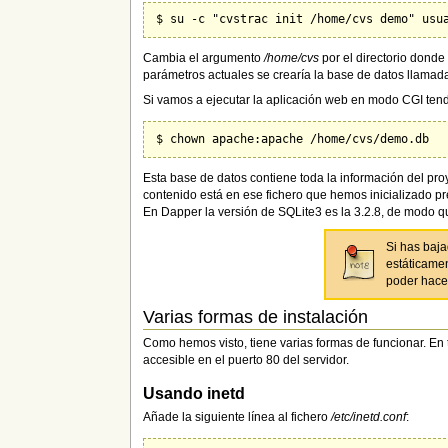
Cambia el argumento
/home/cvs
por el directorio dond
parámetros actuales se crearía la base de datos llama
Si vamos a ejecutar la aplicación web en modo CGI tend
Esta base de datos contiene toda la información del proy
contenido está en ese fichero que hemos inicializado pr
En Dapper la versión de SQLite3 es la 3.2.8, de modo q
Si has baj
estáticamen
poder hace
Varias formas de instalación
Como hemos visto, tiene varias formas de funcionar. En
accesible en el puerto 80 del servidor.
Usando inetd
Añade la siguiente línea al fichero
/etc/inetd.conf
: