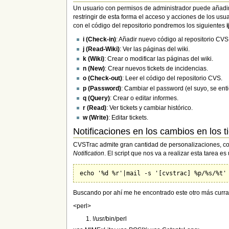
Un usuario con permisos de administrador puede añadir 
restringir de esta forma el acceso y acciones de los u
con el código del repositorio pondremos los siguientes
i (Check-in)
: Añadir nuevo código al repositorio CVS
j (Read-Wiki)
: Ver las páginas del wiki.
k (Wiki)
: Crear o modificar las páginas del wiki.
n (New)
: Crear nuevos tickets de incidencias.
o (Check-out)
: Leer el código del repositorio CVS.
p (Password)
: Cambiar el password (el suyo, se ent
q (Query)
: Crear o editar informes.
r (Read)
: Ver tickets y cambiar histórico.
w (Write)
: Editar tickets.
Notificaciones en los cambios en los t
CVSTrac admite gran cantidad de personalizaciones, com
Notification
. El script que nos va a realizar esta tarea e
Buscando por ahí me he encontrado este otro más curra
<perl>
!/usr/bin/perl