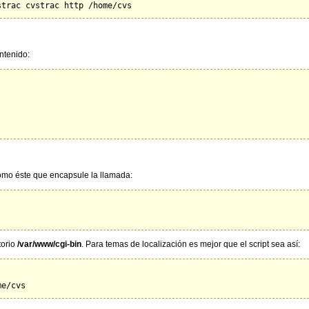
ntenido:
como éste que encapsule la llamada:
torio
/var/www/cgi-bin
. Para temas de localización es mejor que el script sea así: