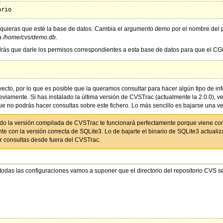
e quieras que esté la base de datos. Cambia el argumento
demo
por el nombre del 
da
/home/cvs/demo.db
.
rás que darle los permisos correspondientes a esta base de datos para que el CGI 
ecto, por lo que es posible que la queramos consultar para hacer algún tipo de inf
eviamente. Si has instalado la última versión de CVSTrac (actualmente la 2.0.0), 
ue no podrás hacer consultas sobre este fichero. Lo más sencillo es bajarse una 
ado la versión compilada de CVSTrac te funcionará perfectamente porque viene co
te con la versión correcta de SQLite3. Lo de bajarte el binario de SQLite3 actuali
r consultas desde fuera del CVSTrac.
 todas las configuraciones vamos a suponer que el directorio del repositorio CVS 