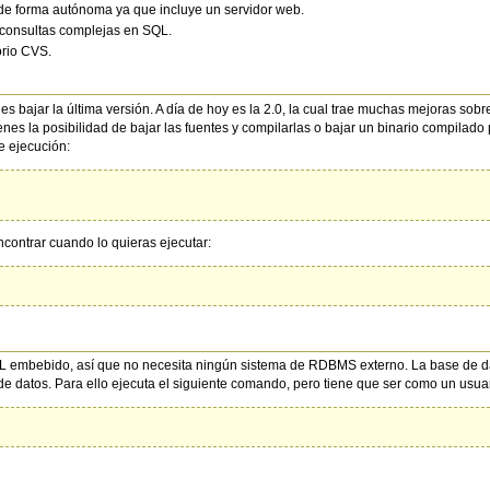
de forma autónoma ya que incluye un servidor web.
r consultas complejas en SQL.
orio CVS.
s bajar la última versión. A día de hoy es la 2.0, la cual trae muchas mejoras sobr
enes la posibilidad de bajar las fuentes y compilarlas o bajar un binario compila
e ejecución:
contrar cuando lo quieras ejecutar:
 embebido, así que no necesita ningún sistema de RDBMS externo. La base de dat
 de datos. Para ello ejecuta el siguiente comando, pero tiene que ser como un usu