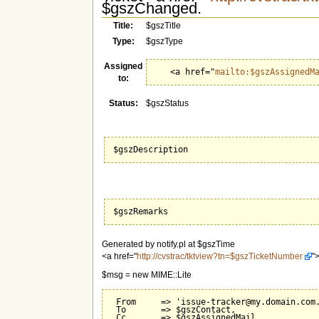
$gszChanged.
Title:
$gszTitle
Type:
$gszType
Assigned
   <a href="
mailto:$gszAssignedM
to:
Status:
$gszStatus
$gszDescription
$gszRemarks
Generated by notify.pl at $gszTime
<a href="
http://cvstrac/tktview?tn=$gszTicketNumber
"
$msg = new MIME::Lite
 From     => 'issue-tracker@my.domain.com.
 To       => $gszContact,

 Cc       => $gszAssignedMail,
