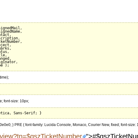
ignedMail,

ignedName,

tact,

cription,

ketNumber,

ject,

arks,

tus,

le,

nged,

ginator,

ime);
; font-size: 10px;
#e0e0e0; } PRE { font-family: Lucida Console, Monaco, Courier New, fixed; font-size: 1
tktview?tn=$gszTicketNumber
">#$gszTicketNu