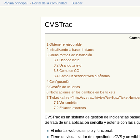
Página principal
·
Portal de la comunidad
·
Buscar
CVSTrac
Saltar a:
navegación
,
buscar
Conte
1
Obtener el ejecutable
2
Inicializando la base de datos
3
Varias formas de instalación
3.1
Usando inetd
3.2
Usando xinetd
3.3
Como un CGI
3.4
Como un servidor web autónomo
4
Configuración
5
Gestión de usuarios
6
Notificaciones en los cambios en los tickets
7
Ticket <a href="http://cvstrac/tktview?tn=$gszTicketNu
7.1
Ver también
7.2
Enlaces externos
CVSTrac es un sistema de gestión de incidencias bas
Se trata de una aplicación sencilla y potente con las sigu
El interfaz web es simple y funcional.
Tiene un visualizador de repositorios CVS y un wiki 