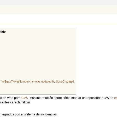
nido
mber">#$gszTicketNumber</a> was updated by $gszChanged.
ado en web para
CVS
. Más información sobre cómo montar un repositorio CVS en
e
ientes características:
integrados con el sistema de incidencias.