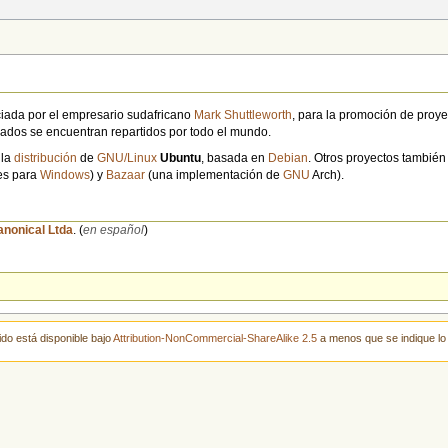
iada por el empresario sudafricano
Mark Shuttleworth
, para la promoción de proy
eados se encuentran repartidos por todo el mundo.
 la
distribución
de
GNU/Linux
Ubuntu
, basada en
Debian
. Otros proyectos tambié
es para
Windows
) y
Bazaar
(una implementación de
GNU
Arch).
anonical Ltda
. (
en español
)
ido está disponible bajo
Attribution-NonCommercial-ShareAlike 2.5
a menos que se indique lo 