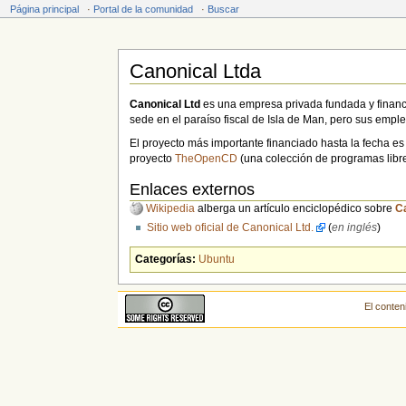
Página principal
·
Portal de la comunidad
·
Buscar
Canonical Ltda
Saltar a:
navegación
,
buscar
Canonical Ltd
es una empresa privada fundada y financ
sede en el paraíso fiscal de Isla de Man, pero sus empl
El proyecto más importante financiado hasta la fecha es
proyecto
TheOpenCD
(una colección de programas libr
Enlaces externos
Wikipedia
alberga un artículo enciclopédico sobre
C
Sitio web oficial de Canonical Ltd.
(
en inglés
)
Categorías:
Ubuntu
El conten