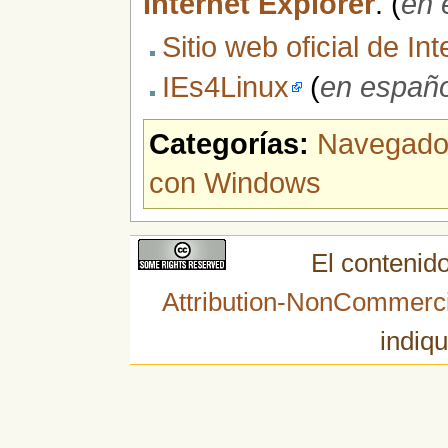
Internet Explorer
. (
en 
Sitio web oficial de In
IEs4Linux
(
en españo
Categorías:
Navegado
con Windows
El contenido
Attribution-NonCommerci
indiqu