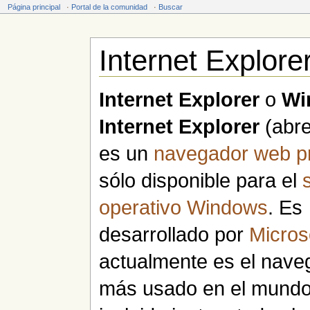
Página principal
·
Portal de la comunidad
·
Buscar
Internet Explore
Saltar a:
navegación
,
buscar
Internet Explorer
o
Wi
Internet Explorer
(abr
es un
navegador web
p
sólo disponible para el
operativo
Windows
. Es
desarrollado por
Micros
actualmente es el nave
más usado en el mundo,