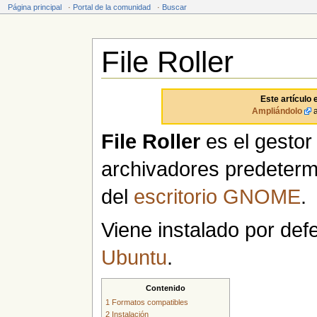
Página principal
·
Portal de la comunidad
·
Buscar
File Roller
Saltar a:
navegación
,
buscar
Este artículo 
Ampliándolo
a
File Roller
es el gestor
archivadores predeter
del
escritorio
GNOME
.
Viene instalado por def
Ubuntu
.
Contenido
1
Formatos compatibles
2
Instalación