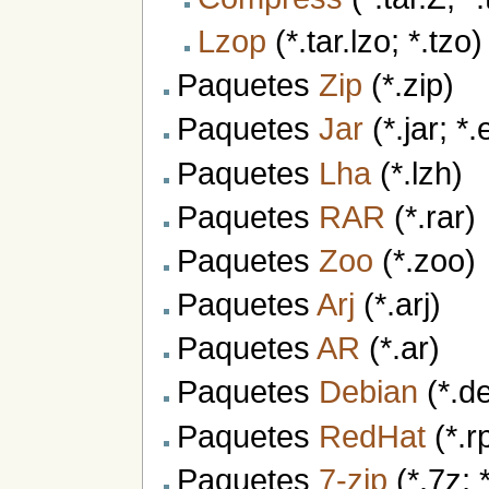
Lzop
(*.tar.lzo; *.tzo)
Paquetes
Zip
(*.zip)
Paquetes
Jar
(*.jar; *.
Paquetes
Lha
(*.lzh)
Paquetes
RAR
(*.rar)
Paquetes
Zoo
(*.zoo)
Paquetes
Arj
(*.arj)
Paquetes
AR
(*.ar)
Paquetes
Debian
(*.d
Paquetes
RedHat
(*.r
Paquetes
7-zip
(*.7z; 