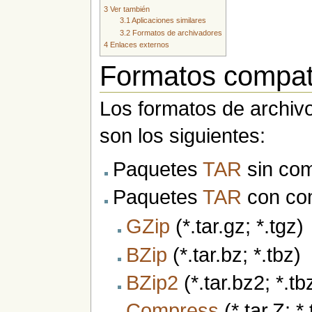
3
Ver también
3.1
Aplicaciones similares
3.2
Formatos de archivadores
4
Enlaces externos
Formatos compat
Los formatos de archivo
son los siguientes:
Paquetes
TAR
sin com
Paquetes
TAR
con co
GZip
(*.tar.gz; *.tgz)
BZip
(*.tar.bz; *.tbz)
BZip2
(*.tar.bz2; *.tb
Compress
(*.tar.Z; *