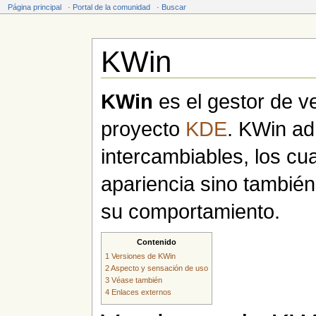
Página principal
·
Portal de la comunidad
·
Buscar
KWin
Saltar a:
navegación
,
buscar
KWin
es el gestor de v
proyecto
KDE
. KWin ad
intercambiables, los cu
apariencia sino tambié
su comportamiento.
Contenido
1
Versiones de KWin
2
Aspecto y sensación de uso
3
Véase también
4
Enlaces externos