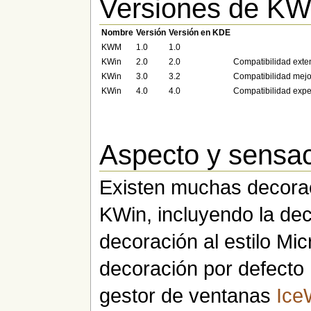
Versiones de KW
Nombre
Versión
Versión en KDE
KWM
1.0
1.0
KWin
2.0
2.0
Compatibilidad exte
KWin
3.0
3.2
Compatibilidad mejo
KWin
4.0
4.0
Compatibilidad exper
Aspecto y sensac
Existen muchas decora
KWin, incluyendo la dec
decoración al estilo Mi
decoración por defecto
gestor de ventanas
Ic