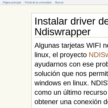
Página principal
·
Portal de la comunidad
·
Buscar
Instalar driver d
Ndiswrapper
Saltar a:
navegación
,
buscar
Algunas tarjetas WIFI n
linux, el proyecto
NDISw
ayudarnos con ese pro
solución que nos permite
windows en linux. NDIS
como un último recurso
obtener una conexión de