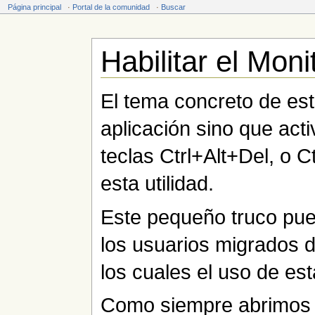
Página principal
·
Portal de la comunidad
·
Buscar
Habilitar el Moni
Saltar a:
navegación
,
buscar
El tema concreto de esta
aplicación sino que act
teclas Ctrl+Alt+Del, o C
esta utilidad.
Este pequeño truco pue
los usuarios migrados 
los cuales el uso de es
Como siempre abrimos u