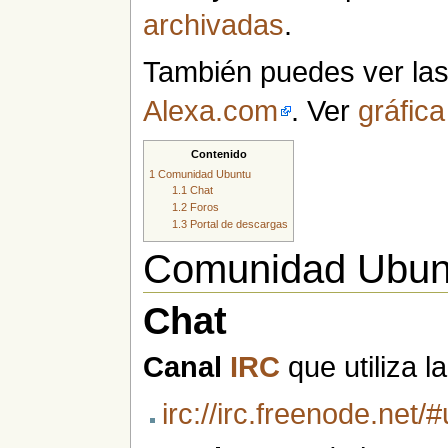
archivadas
.
También puedes ver las 
Alexa.com
. Ver
gráfica
Contenido
1
Comunidad Ubuntu
1.1
Chat
1.2
Foros
1.3
Portal de descargas
Comunidad Ubun
Chat
Canal
IRC
que utiliza 
irc://irc.freenode.net/