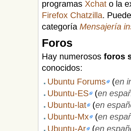
programas
Xchat
o la e
Firefox
Chatzilla
. Puede
categoría
Mensajería i
Foros
Hay numerosos
foros 
conocidos:
Ubuntu Forums
(
en i
Ubuntu-ES
(
en españ
Ubuntu-lat
(
en españ
Ubuntu-Mx
(
en españ
Ubuntu-Ar
(
en españ