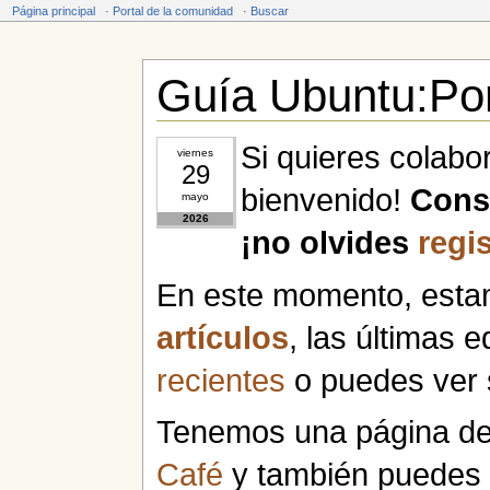
Página principal
·
Portal de la comunidad
·
Buscar
Guía Ubuntu:Por
Saltar a:
navegación
,
buscar
Si quieres colabo
viernes
29
bienvenido!
Cons
mayo
2026
¡no olvides
regis
En este momento, esta
artículos
, las últimas 
recientes
o puedes ver
Tenemos una página de 
Café
y también puedes v