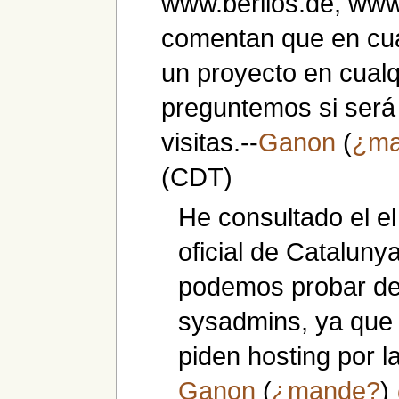
www.berlios.de, www.
comentan que en cua
un proyecto en cualq
preguntemos si será
visitas.--
Ganon
(
¿ma
(CDT)
He consultado el el
oficial de Catalun
podemos probar de 
sysadmins, ya que 
piden hosting por l
Ganon
(
¿mande?
)