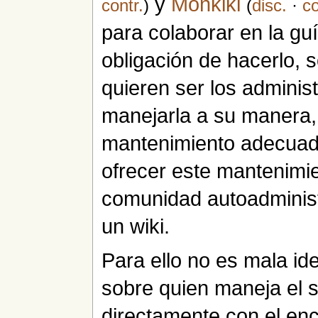
y
Monkiki
contr.
)
(
disc.
·
co
para colaborar en la gu
obligación de hacerlo, so
quieren ser los adminis
manejarla a su manera, 
mantenimiento adecuado
ofrecer este mantenimie
comunidad autoadminist
un wiki.
Para ello no es mala ide
sobre quien maneja el s
directamente con el en