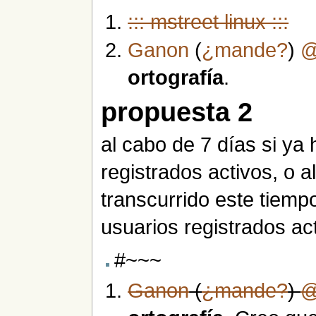
::: mstreet linux :::
Ganon
(
¿mande?
)
ortografía
.
propuesta 2
al cabo de 7 días si ya
registrados activos, o a
transcurrido este tiemp
usuarios registrados ac
#~~~
Ganon
(
¿mande?
)