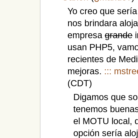
Yo creo que serí
nos brindara aloj
empresa
grande
i
usan PHP5, vamos
recientes de Medi
mejoras.
::: mstree
(CDT)
Digamos que s
tenemos buenas
el MOTU local, 
opción sería alo