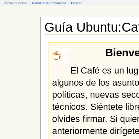
Página principal
·
Portal de la comunidad
·
Buscar
Guía Ubuntu:Ca
Saltar a:
navegación
,
buscar
Bienve
El Café es un lug
algunos de los asunt
políticas, nuevas se
técnicos. Siéntete libr
olvides firmar. Si qui
anteriormente diríget