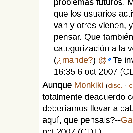
problemas futuros. 
que los usuarios act
van y otros vienen, 
pensar. Que también
categorización a la v
(
¿mande?
)
@
Te in
16:35 6 oct 2007 (C
Aunque
Monkiki
(
disc.
·
c
totalmente deacuerdo con
deberíamos llevar a ca
aquí, que pensais?--
Ga
oct 2007 (CDT)