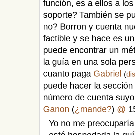
función, es a ellos a lo
soporte? También se pu
no? Borron y cuenta nu
factible y se hace es u
puede encontrar un mét
la guía en una sola per
cuanto paga
Gabriel
(
di
puede hacer la sección
número de cuenta suyo 
Ganon
(
¿mande?
)
@
15
Yo no me preocuparía t
esté hospedada la guía