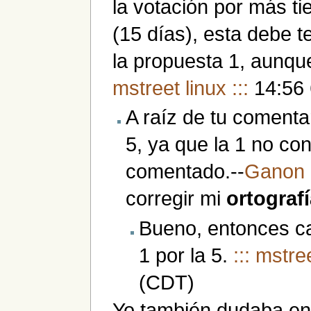
la votación por más t
(15 días), esta debe t
la propuesta 1, aunqu
mstreet linux :::
14:56 
A raíz de tu comenta
5, ya que la 1 no co
comentado.--
Ganon
corregir mi
ortograf
Bueno, entonces ca
1 por la 5.
::: mstree
(CDT)
Yo también dudaba entr