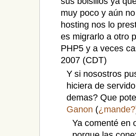
sus bolsillos ya q
muy poco y aún no 
hosting nos lo pres
es migrarlo a otro 
PHP5 y a veces ca
2007 (CDT)
Y si nosostros p
hiciera de servid
demas? Que poten
Ganon
(
¿mande?
Ya comenté en o
porque las cone