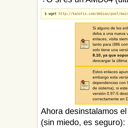
$ wget 
http://kanotix.com/debian/pool/mai
Si alguno de los en
deba a una nueva v
enlaces, visita sie
tanto para i386 co
solo tiene una vers
8.10, ya que soport
descargar la últim
Estos enlaces apunt
embargo esta vers
dependencias con li
de sistema), si este
versión 0.97-5 des
correctamente en D
Ahora desinstalamos el
(sin miedo, es seguro):