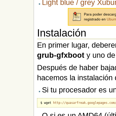
Light blue / grey Xub
Para poder descarg
registrado en
Ubun
Instalación
En primer lugar, deber
grub-gfxboot
y uno de
Después de haber baja
hacemos la instalación 
Si tu procesador es un
$ wget 
http://quasarfreak.googlepages.com
O si es un AMD64 (últ