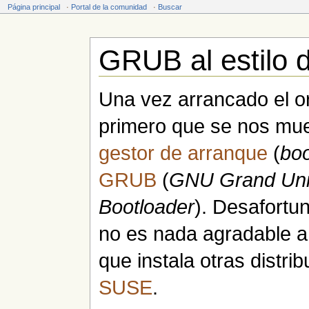
Página principal
·
Portal de la comunidad
·
Buscar
GRUB al estilo
Saltar a:
navegación
,
buscar
Una vez arrancado el o
primero que se nos mue
gestor de arranque
(
bo
GRUB
(
GNU Grand Uni
Bootloader
). Desafort
no es nada agradable a
que instala otras distr
SUSE
.