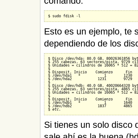
comando:
Esto es un ejemplo, te s
dependiendo de los dis
$ Disco /dev/hda: 80.0 GB, 80026361856 byt
$ 255 cabezas, 63 sectores/pista, 9729 cil
$ Unidades = cilindros de 16065 * 512 = 82
$

$ Disposit. Inicio    Comienzo      Fin   
$ /dev/hda1   *           1        1230   
$ /dev/hda2            1231        9729   
$

$ Disco /dev/hdb: 40.0 GB, 40020664320 byt
$ 255 cabezas, 63 sectores/pista, 4865 cil
$ Unidades = cilindros de 16065 * 512 = 82
$

$ Disposit. Inicio    Comienzo      Fin   
$ /dev/hdb1   *           1        1640   
$ /dev/hdb2            1837        4865   
$ 
etc.
Si tienes un solo disco 
sale ahí es la buena (