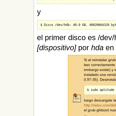
y
el primer disco es /dev/
[dispositivo]
por
hda
en 
Si al reinstalar gr
leer correctamente 
embargo existe) y 
instalado una versi
0.97-35). Desinstal
luego descargate l
http://sidux.com/de
el grub-gfxboot nue