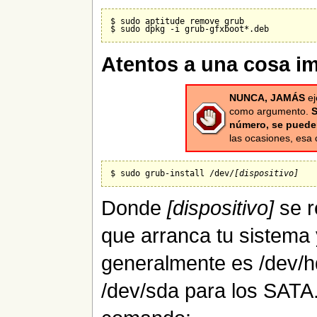
$ sudo aptitude remove grub

Atentos a una cosa i
NUNCA, JAMÁS
ej
como argumento.
S
número, se puede
las ocasiones, esa
$ sudo grub-install /dev/
[dispositivo]
Donde
[dispositivo]
se r
que arranca tu sistema 
generalmente es /dev/h
/dev/sda para los SATA.