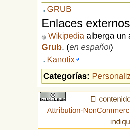
GRUB
Enlaces externo
Wikipedia
alberga un a
Grub
. (
en español
)
Kanotix
Categorías:
Personaliz
El contenido
Attribution-NonCommerci
indiqu