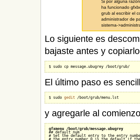
Si por alguna razón
ha funcionado gfxbo
grub al escribir el 
administrador de p
sistema->administra
Lo siguiente es descomp
bajaste antes y copiarl
El último paso es sencil
$ sudo 
gedit
y agregarle al comienzo
gfxmenu /boot/grub/message.ubugrey
## default num

# Set the default entry to the entry numbe
# the entry number 0 is the default if the