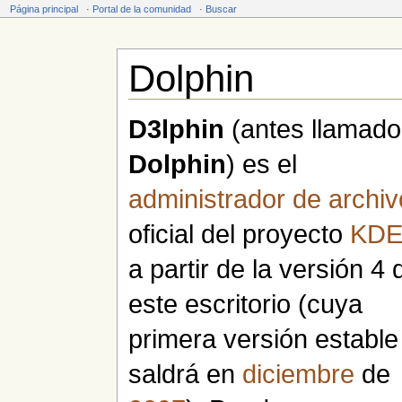
Página principal
·
Portal de la comunidad
·
Buscar
Dolphin
Saltar a:
navegación
,
buscar
D3lphin
(antes llamado
Dolphin
) es el
administrador de archi
oficial del proyecto
KD
a partir de la versión 4 
este escritorio (cuya
primera versión estable
saldrá en
diciembre
de