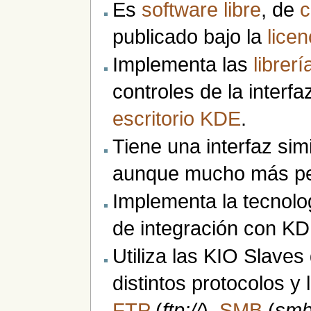
Es
software libre
, de
c
publicado bajo la
lice
Implementa las
librerí
controles de la interfa
escritorio
KDE
.
Tiene una interfaz simi
aunque mucho más per
Implementa la tecnol
de integración con KD
Utiliza las KIO Slave
distintos protocolos 
FTP
(
ftp://
),
SMB
(
smb