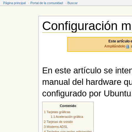
Página principal
·
Portal de la comunidad
·
Buscar
Configuración m
Saltar a:
navegación
,
buscar
Este artículo 
Ampliándolo
a
En este artículo se inte
manual del hardware qu
configurado por Ubuntu
Contenido
1
Tarjetas gráficas
1.1
Aceleración gráfica
2
Tarjetas de sonido
3
Modems ADSL
4
Teclados con teclas adicionales