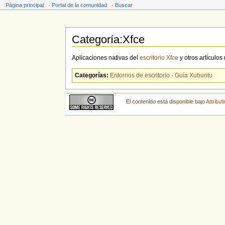
Página principal
·
Portal de la comunidad
·
Buscar
Categoría:Xfce
Saltar a:
navegación
,
buscar
Aplicaciones nativas del
escritorio
Xfce
y otros artículos
Categorías:
Entornos de escritorio
·
Guía Xubuntu
El contenido está disponible bajo
Attribu