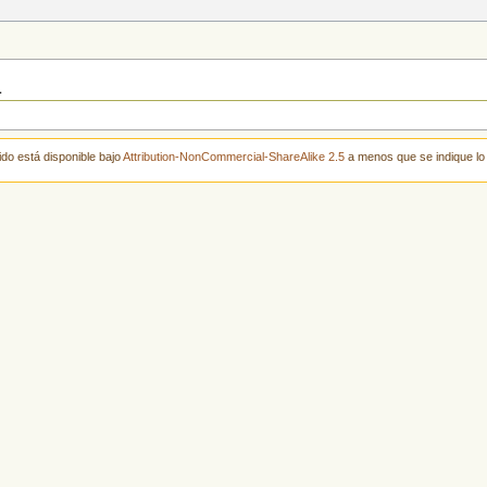
a
ido está disponible bajo
Attribution-NonCommercial-ShareAlike 2.5
a menos que se indique lo 