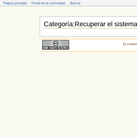
Página principal
·
Portal de la comunidad
·
Buscar
Categoría:Recuperar el sistem
Saltar a:
navegación
,
buscar
El conten