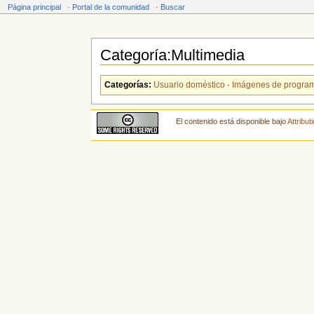
Página principal
·
Portal de la comunidad
·
Buscar
Categoría:Multimedia
Saltar a:
navegación
,
buscar
Categorías:
Usuario doméstico
·
Imágenes de progra
El contenido está disponible bajo
Attribu