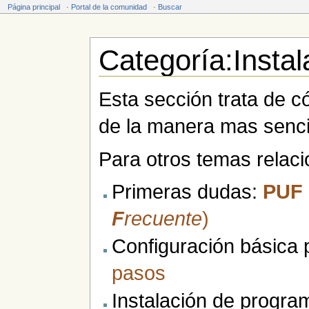
Página principal
·
Portal de la comunidad
·
Buscar
Categoría:Instal
Saltar a:
navegación
,
buscar
Esta sección trata de c
de la manera mas sencil
Para otros temas relac
Primeras dudas:
PUF
F
recuente
)
Configuración básica 
pasos
Instalación de progr