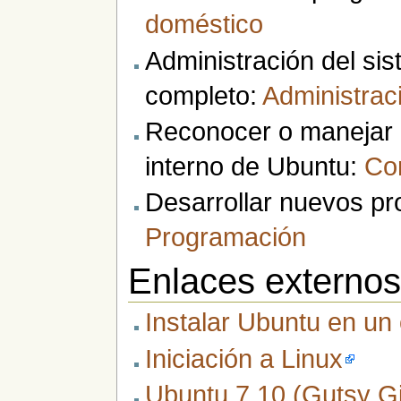
doméstico
Administración del s
completo:
Administrac
Reconocer o manejar 
interno de Ubuntu:
Co
Desarrollar nuevos p
Programación
Enlaces externo
Instalar Ubuntu en u
Iniciación a Linux
Ubuntu 7.10 (Gutsy G