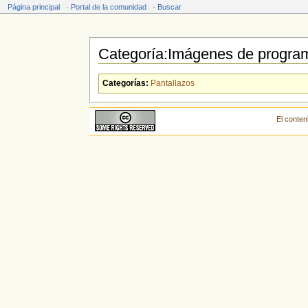
Página principal
·
Portal de la comunidad
·
Buscar
Categoría:Imágenes de progra
Saltar a:
navegación
,
buscar
Categorías:
Pantallazos
El conten