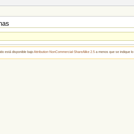
mas
ido está disponible bajo
Attribution-NonCommercial-ShareAlike 2.5
a menos que se indique lo 