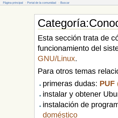
Página principal
·
Portal de la comunidad
·
Buscar
Categoría:Conoc
Saltar a:
navegación
,
buscar
Esta sección trata de c
funcionamiento del sist
GNU/Linux
.
Para otros temas relac
primeras dudas:
PUF
instalar y obtener Ub
instalación de progr
doméstico