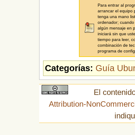
Para entrar al prog
arrancar el equipo 
tenga una mano list
ordenador; cuando 
algún mensaje en pa
iniciará sin que us
tiempo para leer, co
combinación de tecl
programa de config
Categorías:
Guía Ubu
El contenido
Attribution-NonCommerci
indiqu